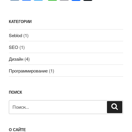
это
K
a
wi
h
m
первый
c
tt
at
ail
этап
e
er
s
КАТЕГОРИИ
привлечения
клиента
b
A
Seblod
(1)
на
o
p
сайт!»
SEO
(1)
o
p
k
Дизайн
(4)
Программирование
(1)
ПОИСК
Искать:
Поиск
О САЙТЕ