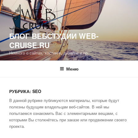
Перейти
к
содержимому
БЛОГ ВЕБСТУДИИ WEB-
CRUISE.RU
Немного о сайтах, хостинге, дизайне и пр.
Меню
РУБРИКА:
SEO
В данной рубрике публикуются материалы, которые будут
полезны будущим владельцам веб-сайтов. В ней мы
попытаемся ознакомить Вас с элементарными вещами, с
которыми Вы столкнётесь при заказе или продвижении своего
проекта.