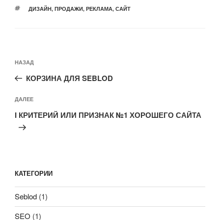
b
A
МЕТКИ
ДИЗАЙН
,
ПРОДАЖИ
,
РЕКЛАМА
,
САЙТ
o
p
o
p
k
Навигация
Предыдущая
НАЗАД
по
запись:
записям
КОРЗИНА ДЛЯ SEBLOD
Следующая
ДАЛЕЕ
запись
I КРИТЕРИЙ ИЛИ ПРИЗНАК №1 ХОРОШЕГО САЙТА
КАТЕГОРИИ
Seblod
(1)
SEO
(1)