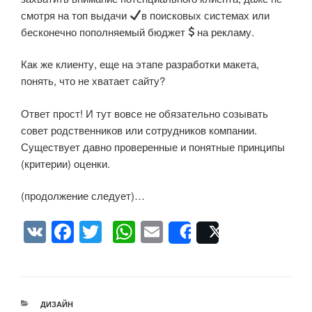
смотря на топ выдачи
в поисковых системах или
бесконечно пополняемый бюджет
на рекламу.
Как же клиенту, еще на этапе разработки макета,
понять, что не хватает сайту?
Ответ прост! И тут вовсе не обязательно созывать
совет родственников или сотрудников компании.
Существует давно проверенные и понятные принципы
(критерии) оценки.
(продолжение следует)…
V
F
T
W
E
Share
Post
K
a
wi
h
m
c
tt
at
ail
e
er
s
РУБРИКИ
ДИЗАЙН